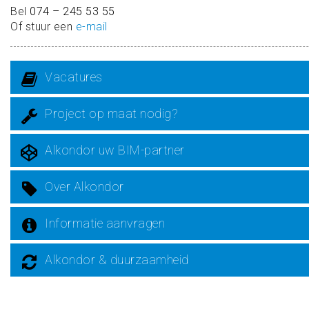
Bel
074 – 245 53 55
Of stuur een
e-mail
Vacatures
Project op maat nodig?
Alkondor uw BIM-partner
Over Alkondor
Informatie aanvragen
Alkondor & duurzaamheid