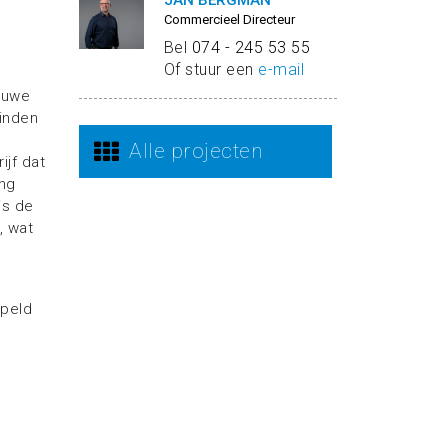
JAN BERGMAN
Commercieel Directeur
Bel
074 - 245 53 55
Of stuur een
e-mail
euwe
inden
Alle projecten
jf dat
ing
is de
, wat
apeld