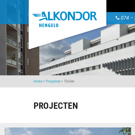
074 – 
Home
Projecten
Tholen
PROJECTEN